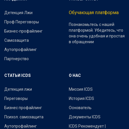
Обучающая платформа
Детекция Лжи
Проф Переговоры
Познакомьтесь с нашей
платформой. Убедитесь, что
Бизнес-профайлинг
она очень удобная и простая
Самозащита
в обращении
Аутопрофайлинг
Партнерство
СТАТЬИ ICDS
О НАС
Детекция лжи
Миссия ICDS
Переговоры
История ICDS
Бизнес профайлинг
Основатель
Психол. самозащита
Документы ICDS
Аутопрофайлинг
ICDS Рекомендует |