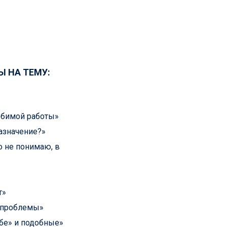
Ы НА ТЕМУ:
юбимой работы»
азначение?»
о не понимаю, в
т»
и проблемы»
бе» и подобные»