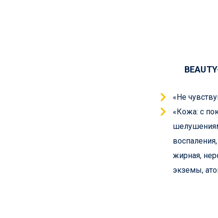
BEAUT
«Не чувству
«Кожа: с по
шелушениям
воспаления, 
жирная, нер
экземы, ато