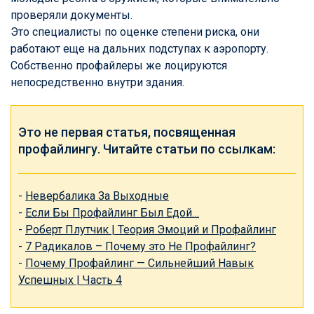
проверяли документы.
Это специалисты по оценке степени риска, они
работают еще на дальних подступах к аэропорту.
Собственно профайлеры же лоцируются
непосредственно внутри здания.
Это не первая статья, посвященная
профайлингу. Читайте статьи по ссылкам:
-
Невербалика За Выходные
-
Если Бы Профайлинг Был Едой…
-
Роберт Плутчик | Теория Эмоций и Профайлинг
-
7 Радикалов – Почему это Не Профайлинг?
-
Почему Профайлинг — Сильнейший Навык
Успешных | Часть 4