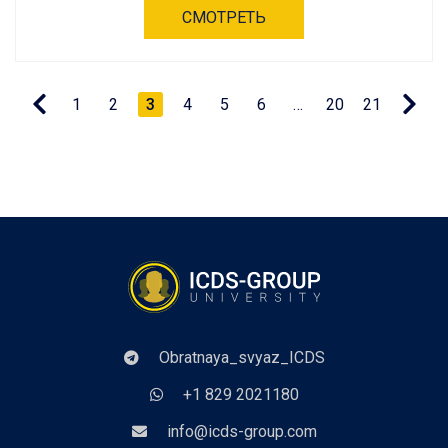
СМОТРЕТЬ
1
2
3
4
5
6
…
20
21
Obratnaya_svyaz_ICDS
+1 829 2021180
info@icds-group.com