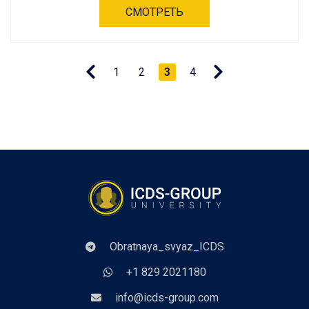
СМОТРЕТЬ
1
2
3
4
Obratnaya_svyaz_ICDS
+1 829 2021180
info@icds-group.com